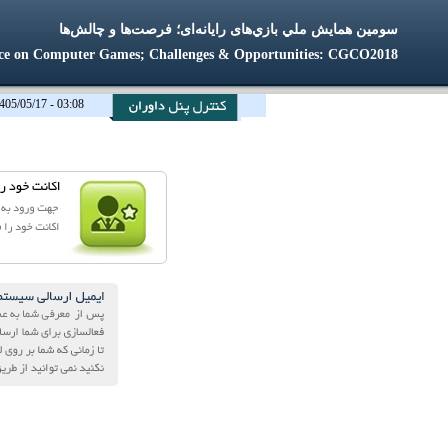
سومين همايش ملي بازي‌های رايانه‌ای؛ فرصت‌ها و چالش‌ها
ce on Computer Games; Challenges & Opportunities: CGCO2018
03:08 - 1405/05/17